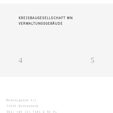
KREISBAUGESELLSCHAFT WN
VERWALTUNGSGEBÄUDE
Westergasse 6/1
73650 Winterbach
Tel: +49 (0) 7181 4 50 91