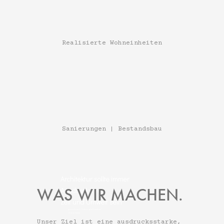
Realisierte Wohneinheiten
Sanierungen | Bestandsbau
Architektur sollte immer
WAS WIR MACHEN.
Ausdruck ihrer
Zeit und Umwelt sein
jedoch nach Zeitlosigkeit streben."
(Frank Ghery)
Unser Ziel ist eine ausdrucksstarke,