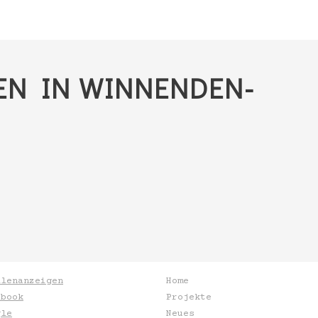
EN IN WINNENDEN-
llenanzeigen
Home
ebook
Projekte
gle
Neues