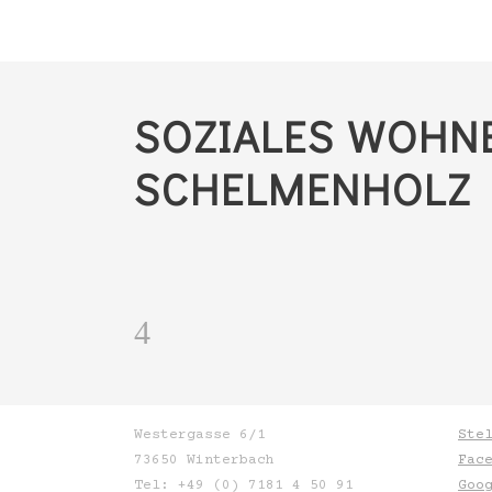
SOZIALES WOHN
SCHELMENHOLZ
Westergasse 6/1
Ste
73650 Winterbach
Fac
Tel: +49 (0) 7181 4 50 91
Goo