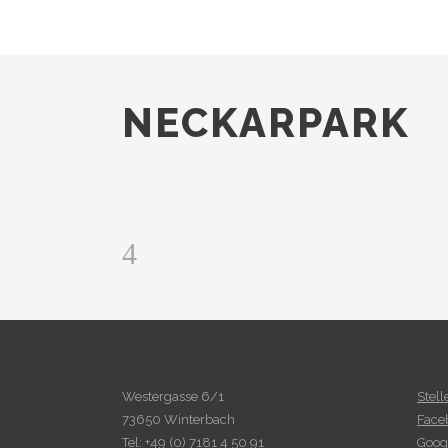
NECKARPARK
Westergasse 6/1
Stel
73650 Winterbach
Face
Tel: +49 (0) 7181 4 50 91
Goog