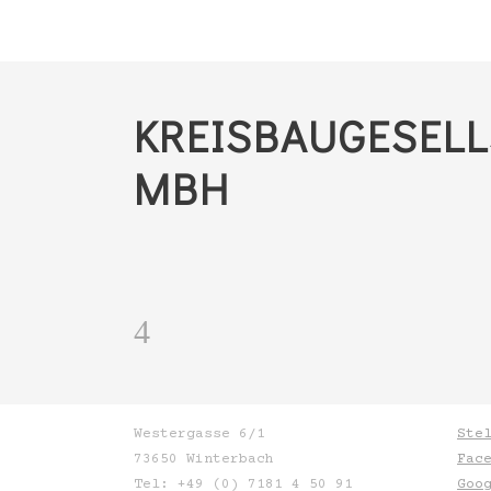
KREISBAUGESELL
MBH
Westergasse 6/1
Ste
73650 Winterbach
Fac
Tel: +49 (0) 7181 4 50 91
Goo